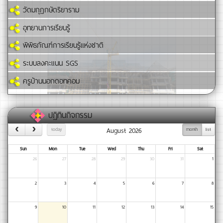
วัดมกุฏกษัตริยาราม
อุทยานการเรียนรู้
พิพิธภัณฑ์การเรียนรู้แห่งชาติ
ระบบลงคะแนน SGS
ครูบ้านนอกดอทคอม
ปฏิทินกิจกรรม
August 2026
today
month
list
Sun
Mon
Tue
Wed
Thu
Fri
Sat
26
27
28
29
30
31
1
2
3
4
5
6
7
8
9
10
11
12
13
14
15