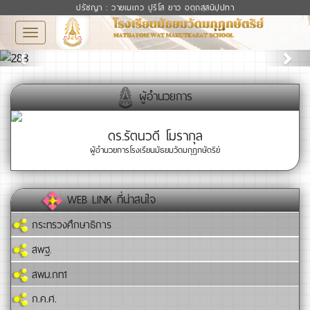
ปรัชญา : วายเมเถว ปุริโส ยาว อตฺถสฺสนิปฺปทา
Toggle
Previous
Next
navigation
ผู้อำนวยการ
ดร.รัตนวดี โมรากุล
ผู้อำนวยการโรงเรียนมัธยมวัดมกุฏกษัตริย์
WEB LINK ที่น่าสนใจ
กระทรวงศึกษาธิการ
สพฐ.
สพม.กท1
ก.ค.ศ.