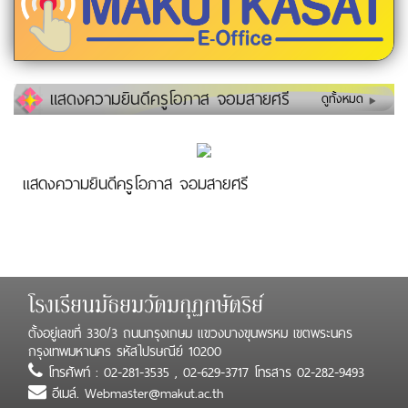
แสดงความยินดีครูโอภาส จอมสายศรี
ดูทั้งหมด
แสดงความยินดีครูโอภาส จอมสายศรี
โรงเรียนมัธยมวัดมกุฏกษัตริย์
ตั้งอยู่เลขที่ 330/3 ถนนกรุงเกษม แขวงบางขุนพรหม เขตพระนคร
กรุงเทพมหานคร รหัสไปรษณีย์ 10200
โทรศัพท์ : 02-281-3535 , 02-629-3717 โทรสาร 02-282-9493
อีเมล์. Webmaster@makut.ac.th