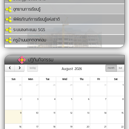
อุทยานการเรียนรู้
พิพิธภัณฑ์การเรียนรู้แห่งชาติ
ระบบลงคะแนน SGS
ครูบ้านนอกดอทคอม
ปฏิทินกิจกรรม
August 2026
today
month
list
Sun
Mon
Tue
Wed
Thu
Fri
Sat
26
27
28
29
30
31
1
2
3
4
5
6
7
8
9
10
11
12
13
14
15
16
17
18
19
20
21
22