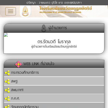
ปรัชญา : วายเมเถว ปุริโส ยาว อตฺถสฺสนิปฺปทา
Toggle
navigation
ผู้อำนวยการ
ดร.รัตนวดี โมรากุล
ผู้อำนวยการโรงเรียนมัธยมวัดมกุฏกษัตริย์
WEB LINK ที่น่าสนใจ
กระทรวงศึกษาธิการ
สพฐ.
สพม.กท1
ก.ค.ศ.
วัดมกุฏกษัตริยาราม