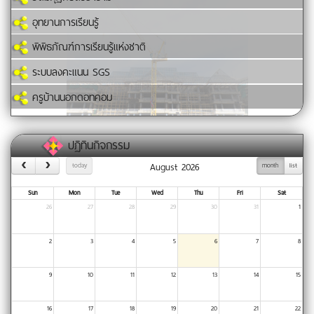
อุทยานการเรียนรู้
พิพิธภัณฑ์การเรียนรู้แห่งชาติ
ระบบลงคะแนน SGS
ครูบ้านนอกดอทคอม
ปฏิทินกิจกรรม
August 2026
today
month
list
Sun
Mon
Tue
Wed
Thu
Fri
Sat
26
27
28
29
30
31
1
2
3
4
5
6
7
8
9
10
11
12
13
14
15
16
17
18
19
20
21
22