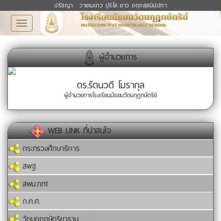
ปรัชญา : วายเมเถว ปุริโส ยาว อตฺถสฺสนิปฺปทา
Toggle
navigation
ผู้อำนวยการ
ดร.รัตนวดี โมรากุล
ผู้อำนวยการโรงเรียนมัธยมวัดมกุฏกษัตริย์
WEB LINK ที่น่าสนใจ
กระทรวงศึกษาธิการ
สพฐ.
สพม.กท1
ก.ค.ศ.
วัดมกุฏกษัตริยาราม