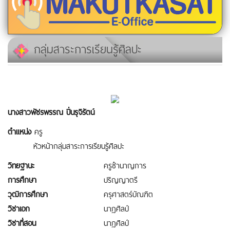
กลุ่มสาระการเรียนรู้ศิลปะ
นางสาวพัชรพรรณ ปิ่นรุจิรัตน์
ตำแหน่ง
ครู
หัวหน้ากลุ่มสาระการเรียนรู้ศิลปะ
วิทยฐานะ
ครูชำนาญการ
การศึกษา
ปริญญาตรี
วุฒิการศึกษา
ครุศาสตร์บัณฑิต
วิชาเอก
นาฏศิลป์
วิชาที่สอน
นาฏศิลป์