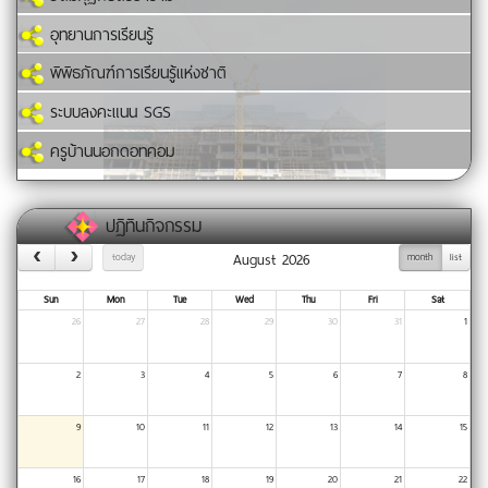
อุทยานการเรียนรู้
พิพิธภัณฑ์การเรียนรู้แห่งชาติ
ระบบลงคะแนน SGS
ครูบ้านนอกดอทคอม
ปฏิทินกิจกรรม
August 2026
today
month
list
Sun
Mon
Tue
Wed
Thu
Fri
Sat
26
27
28
29
30
31
1
2
3
4
5
6
7
8
9
10
11
12
13
14
15
16
17
18
19
20
21
22