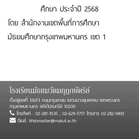
ศึกษา ประจำปี 2568
โดย สำนักงานเขตพื้นที่การศึกษา
มัธยมศึกษากรุงเทพมหานคร เขต 1
โรงเรียนมัธยมวัดมกุฏกษัตริย์
ตั้งอยู่เลขที่ 330/3 ถนนกรุงเกษม แขวงบางขุนพรหม เขตพระนคร
กรุงเทพมหานคร รหัสไปรษณีย์ 10200
โทรศัพท์ : 02-281-3535 , 02-629-3717 โทรสาร 02-282-9493
อีเมล์. Webmaster@makut.ac.th