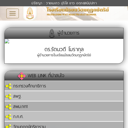
ปรัชญา : วายเมเถว ปุริโส ยาว อตฺถสฺสนิปฺปทา
Toggle
navigation
ผู้อำนวยการ
ดร.รัตนวดี โมรากุล
ผู้อำนวยการโรงเรียนมัธยมวัดมกุฏกษัตริย์
WEB LINK ที่น่าสนใจ
กระทรวงศึกษาธิการ
สพฐ.
สพม.กท1
ก.ค.ศ.
วัดมกุฏกษัตริยาราม