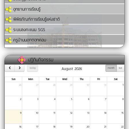
อุทยานการเรียนรู้
พิพิธภัณฑ์การเรียนรู้แห่งชาติ
ระบบลงคะแนน SGS
ครูบ้านนอกดอทคอม
ปฏิทินกิจกรรม
August 2026
today
month
list
Sun
Mon
Tue
Wed
Thu
Fri
Sat
26
27
28
29
30
31
1
2
3
4
5
6
7
8
9
10
11
12
13
14
15
16
17
18
19
20
21
22