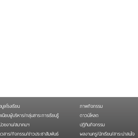
อมูลโรงเรียน
ภาพกิจกรรม
เนียบผู้บริหาร/กลุ่มสาระการเรียนรู้
ดาวน์โหลด
น่วยงาน/สมาคมฯ
ปฏิทินกิจกรรม
่าวสาร/กิจกรรม/ข่าวประชาสัมพันธ์
ผลงานครู/นักเรียน/สาระน่าสนใจ