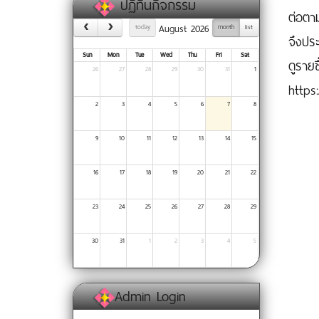
ปฏิทินกิจกรรม
ต่อตา
August 2026
today
month
list
จึงปร
Sun
Mon
Tue
Wed
Thu
Fri
Sat
ดูรายช
26
27
28
29
30
31
1
https
2
3
4
5
6
7
8
9
10
11
12
13
14
15
16
17
18
19
20
21
22
23
24
25
26
27
28
29
30
31
1
2
3
4
5
Admin Login