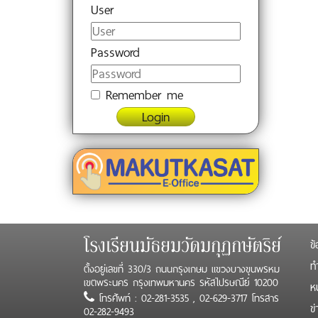
User
Password
Remember me
Login
ข้
โรงเรียนมัธยมวัดมกุฏกษัตริย์
ทำ
ตั้งอยู่เลขที่ 330/3 ถนนกรุงเกษม แขวงบางขุนพรหม
เขตพระนคร กรุงเทพมหานคร รหัสไปรษณีย์ 10200
ห
โทรศัพท์ : 02-281-3535 , 02-629-3717 โทรสาร
ข
02-282-9493