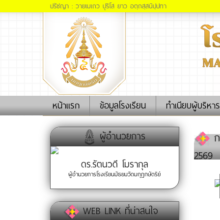
ปรัชญา : วายเมเถว ปุริโส ยาว อตฺถสฺสนิปฺปทา
(current)
หน้าแรก
ข้อมูลโรงเรียน
ทำเนียบผู้บริหาร
ผู้อำนวยการ
กา
2569
ดร.รัตนวดี โมรากุล
ผู้อำนวยการโรงเรียนมัธยมวัดมกุฏกษัตริย์
WEB LINK ที่น่าสนใจ