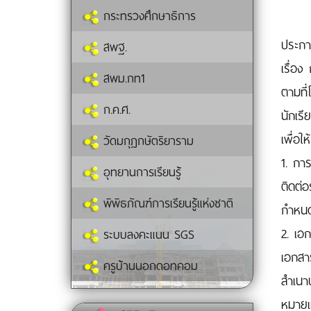
กระทรวงศึกษาธิการ
ประกา
สพฐ.
เรื่อง
สพม.กท1
ตามที่
ก.ค.ศ.
นักเรี
เพื่อใ
วัดมกุฏกษัตริยาราม
1. การ
อุทยานการเรียนรู้
ติดต่อ
พิพิธภัณฑ์การเรียนรู้แห่งชาติ
กำหนด
2. เอก
ระบบลงคะแนน SGS
เอกสาร
ครูบ้านนอกดอทคอม
สำเนา
หมายเห