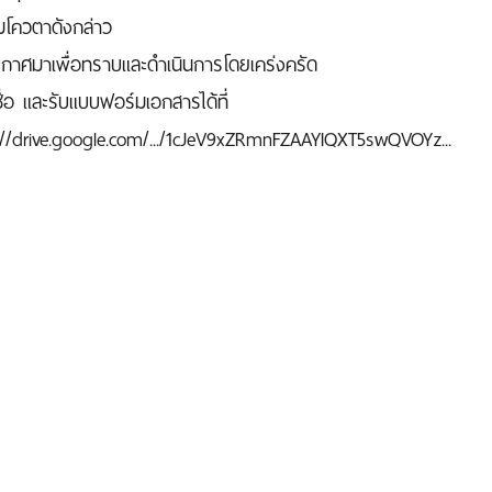
มโควตาดังกล่าว
ะกาศมาเพื่อทราบและดำเนินการโดยเคร่งครัด
ื่อ และรับแบบฟอร์มเอกสารได้ที่
://drive.google.com/.../1cJeV9xZRmnFZAAYIQXT5swQVOYz...