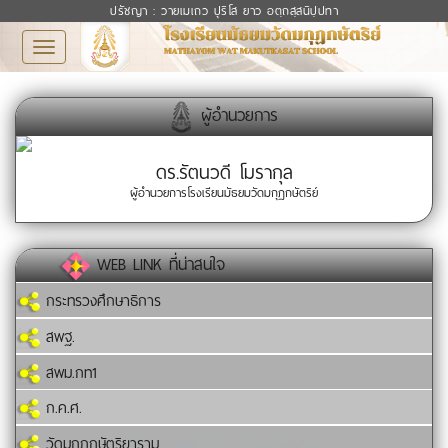
ปรัชญา : วายเมเถว ปุริโส ยาว อตฺถสฺสนิปฺปทา
Toggle
navigation
ผู้อำนวยการ
ดร.รัตนวดี โมรากุล
ผู้อำนวยการโรงเรียนมัธยมวัดมกุฏกษัตริย์
WEB LINK ที่น่าสนใจ
กระทรวงศึกษาธิการ
สพฐ.
สพม.กท1
ก.ค.ศ.
วัดมกุฏกษัตริยาราม