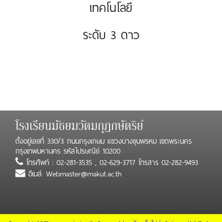
เทคโนโลยี
ระดับ 3 ดาว
โรงเรียนมัธยมวัดมกุฏกษัตริย์
ตั้งอยู่เลขที่ 330/3 ถนนกรุงเกษม แขวงบางขุนพรหม เขตพระนคร
กรุงเทพมหานคร รหัสไปรษณีย์ 10200
โทรศัพท์ : 02-281-3535 , 02-629-3717 โทรสาร 02-282-9493
อีเมล์. Webmaster@makut.ac.th