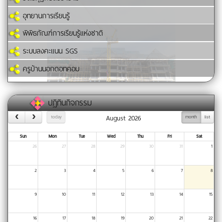
อุทยานการเรียนรู้
พิพิธภัณฑ์การเรียนรู้แห่งชาติ
ระบบลงคะแนน SGS
ครูบ้านนอกดอทคอม
ปฏิทินกิจกรรม
August 2026
today
month
list
Sun
Mon
Tue
Wed
Thu
Fri
Sat
26
27
28
29
30
31
1
2
3
4
5
6
7
8
9
10
11
12
13
14
15
16
17
18
19
20
21
22