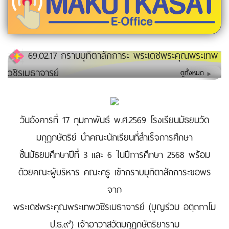
69.02.17 กราบมุทิตาสักการะ พระเดชพระคุณพระเทพ
วชิรเมธาจารย์
ดูทั้งหมด
วันอังคารที่ 17 กุมภาพันธ์ พ.ศ.2569 โรงเรียนมัธยมวัด
มกุฏกษัตริย์ นำคณะนักเรียนที่สำเร็จการศึกษา
ชั้นมัธยมศึกษาปีที่ 3 และ 6 ในปีการศึกษา 2568 พร้อม
ด้วยคณะผู้บริหาร คณะครู เข้ากราบมุทิตาสักการะขอพร
จาก
พระเดชพระคุณพระเทพวชิรเมธาจารย์ (บุญร่วม อตฺถกาโม
ป.ธ.๙) เจ้าอาวาสวัดมกุฏกษัตริยาราม