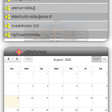
อุทยานการเรียนรู้
พิพิธภัณฑ์การเรียนรู้แห่งชาติ
ระบบลงคะแนน SGS
ครูบ้านนอกดอทคอม
ปฏิทินกิจกรรม
August 2026
today
month
list
Sun
Mon
Tue
Wed
Thu
Fri
Sat
26
27
28
29
30
31
1
2
3
4
5
6
7
8
9
10
11
12
13
14
15
16
17
18
19
20
21
22