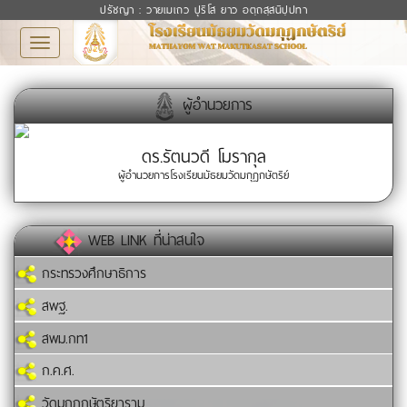
ปรัชญา : วายเมเถว ปุริโส ยาว อตฺถสฺสนิปฺปทา
Toggle
navigation
ผู้อำนวยการ
ดร.รัตนวดี โมรากุล
ผู้อำนวยการโรงเรียนมัธยมวัดมกุฏกษัตริย์
WEB LINK ที่น่าสนใจ
กระทรวงศึกษาธิการ
สพฐ.
สพม.กท1
ก.ค.ศ.
วัดมกุฏกษัตริยาราม