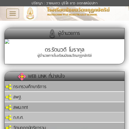
ปรัชญา : วายเมเถว ปุริโส ยาว อตฺถสฺสนิปฺปทา
Toggle
navigation
ผู้อำนวยการ
ดร.รัตนวดี โมรากุล
ผู้อำนวยการโรงเรียนมัธยมวัดมกุฏกษัตริย์
WEB LINK ที่น่าสนใจ
กระทรวงศึกษาธิการ
สพฐ.
สพม.กท1
ก.ค.ศ.
วัดมกุฏกษัตริยาราม