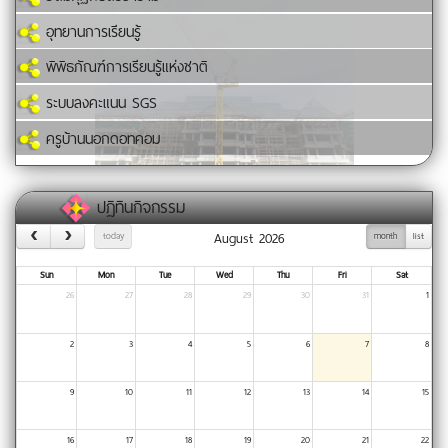
อุทยานการเรียนรู้
พิพิธภัณฑ์การเรียนรู้แห่งชาติ
ระบบลงคะแนน SGS
ครูบ้านนอกดอทคอม
ปฏิทินกิจกรรม
August 2026
today
month
list
Sun
Mon
Tue
Wed
Thu
Fri
Sat
26
27
28
29
30
31
1
2
3
4
5
6
7
8
9
10
11
12
13
14
15
16
17
18
19
20
21
22