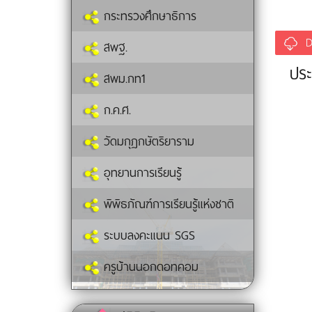
กระทรวงศึกษาธิการ
สพฐ.
ประ
สพม.กท1
ก.ค.ศ.
วัดมกุฏกษัตริยาราม
อุทยานการเรียนรู้
พิพิธภัณฑ์การเรียนรู้แห่งชาติ
ระบบลงคะแนน SGS
ครูบ้านนอกดอทคอม