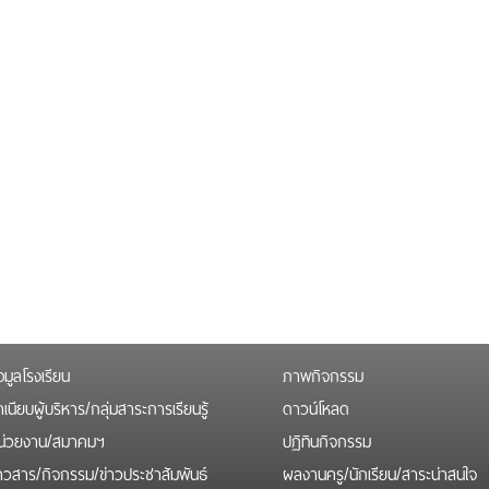
อมูลโรงเรียน
ภาพกิจกรรม
เนียบผู้บริหาร/กลุ่มสาระการเรียนรู้
ดาวน์โหลด
น่วยงาน/สมาคมฯ
ปฏิทินกิจกรรม
่าวสาร/กิจกรรม/ข่าวประชาสัมพันธ์
ผลงานครู/นักเรียน/สาระน่าสนใจ