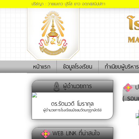
ปรัชญา : วายเมเถว ปุริโส ยาว อตฺถสฺสนิปฺปทา
(current)
หน้าแรก
ข้อมูลโรงเรียน
ทำเนียบผู้บริหาร
ผู้อำนวยการ
ปร
( รอบ
ดร.รัตนวดี โมรากุล
ผู้อำนวยการโรงเรียนมัธยมวัดมกุฏกษัตริย์
WEB LINK ที่น่าสนใจ