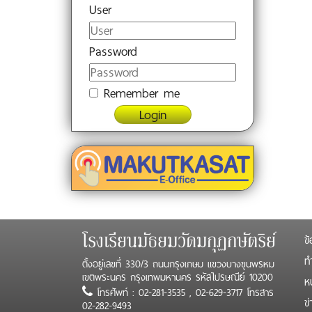
User
Password
Remember me
Login
ข้
โรงเรียนมัธยมวัดมกุฏกษัตริย์
ทำ
ตั้งอยู่เลขที่ 330/3 ถนนกรุงเกษม แขวงบางขุนพรหม
เขตพระนคร กรุงเทพมหานคร รหัสไปรษณีย์ 10200
ห
โทรศัพท์ : 02-281-3535 , 02-629-3717 โทรสาร
ข
02-282-9493