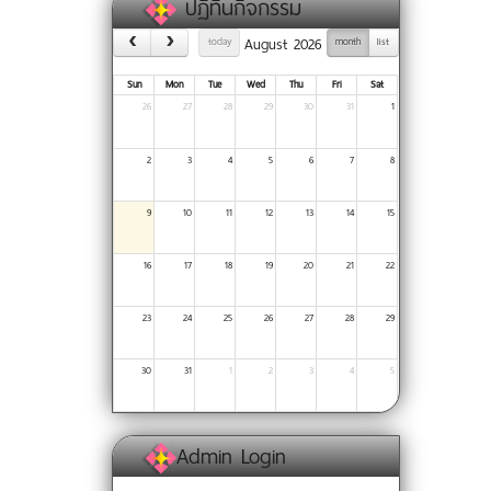
ปฏิทินกิจกรรม
August 2026
today
month
list
Sun
Mon
Tue
Wed
Thu
Fri
Sat
26
27
28
29
30
31
1
2
3
4
5
6
7
8
9
10
11
12
13
14
15
16
17
18
19
20
21
22
23
24
25
26
27
28
29
30
31
1
2
3
4
5
Admin Login