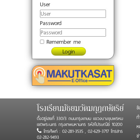
User
Password
Remember me
Login
ข้
โรงเรียนมัธยมวัดมกุฏกษัตริย์
ทำ
ตั้งอยู่เลขที่ 330/3 ถนนกรุงเกษม แขวงบางขุนพรหม
เขตพระนคร กรุงเทพมหานคร รหัสไปรษณีย์ 10200
ห
โทรศัพท์ : 02-281-3535 , 02-629-3717 โทรสาร
ข
02-282-9493