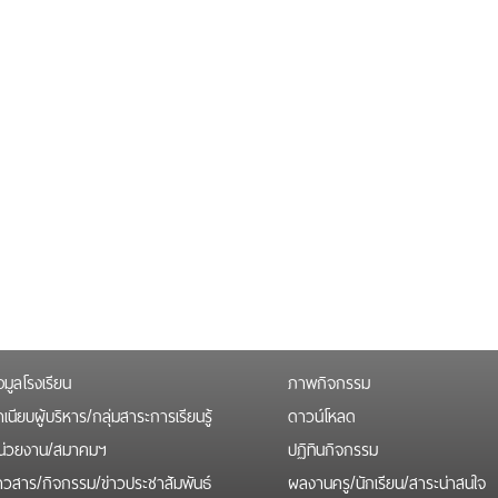
อมูลโรงเรียน
ภาพกิจกรรม
เนียบผู้บริหาร/กลุ่มสาระการเรียนรู้
ดาวน์โหลด
น่วยงาน/สมาคมฯ
ปฏิทินกิจกรรม
่าวสาร/กิจกรรม/ข่าวประชาสัมพันธ์
ผลงานครู/นักเรียน/สาระน่าสนใจ