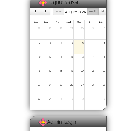
ปฏิทินกิจกรรม
August 2026
today
month
list
Sun
Mon
Tue
Wed
Thu
Fri
Sat
26
27
28
29
30
31
1
2
3
4
5
6
7
8
9
10
11
12
13
14
15
16
17
18
19
20
21
22
23
24
25
26
27
28
29
30
31
1
2
3
4
5
Admin Login