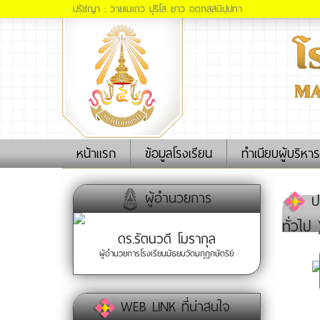
ปรัชญา : วายเมเถว ปุริโส ยาว อตฺถสฺสนิปฺปทา
(current)
หน้าแรก
ข้อมูลโรงเรียน
ทำเนียบผู้บริหาร
ผู้อำนวยการ
ปร
ทั่วไป 
ดร.รัตนวดี โมรากุล
ผู้อำนวยการโรงเรียนมัธยมวัดมกุฏกษัตริย์
WEB LINK ที่น่าสนใจ