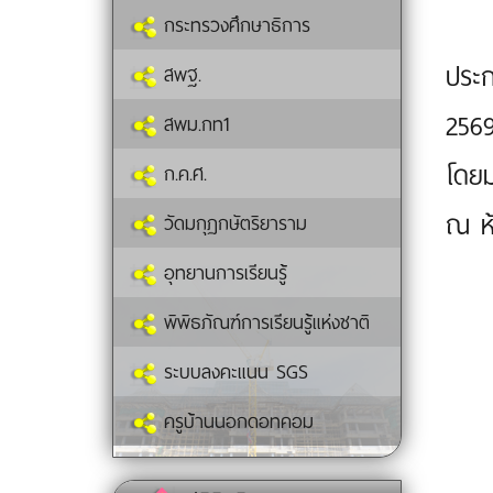
กระทรวงศึกษาธิการ
ประก
สพฐ.
2569
สพม.กท1
โดยม
ก.ค.ศ.
ณ ห้
วัดมกุฏกษัตริยาราม
อุทยานการเรียนรู้
พิพิธภัณฑ์การเรียนรู้แห่งชาติ
ระบบลงคะแนน SGS
ครูบ้านนอกดอทคอม