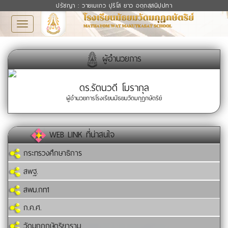
ปรัชญา : วายเมเถว ปุริโส ยาว อตฺถสฺสนิปฺปทา
Toggle
navigation
ผู้อำนวยการ
ดร.รัตนวดี โมรากุล
ผู้อำนวยการโรงเรียนมัธยมวัดมกุฏกษัตริย์
WEB LINK ที่น่าสนใจ
กระทรวงศึกษาธิการ
สพฐ.
สพม.กท1
ก.ค.ศ.
วัดมกุฏกษัตริยาราม