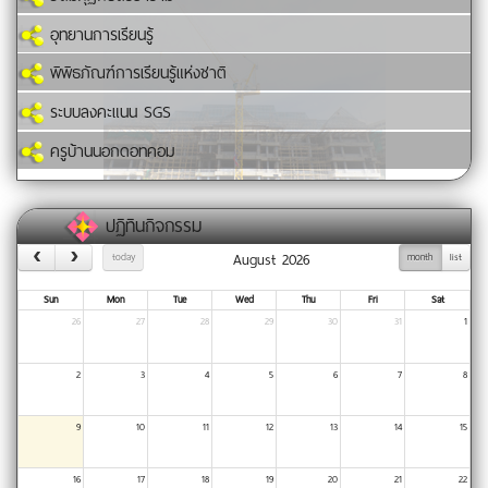
อุทยานการเรียนรู้
พิพิธภัณฑ์การเรียนรู้แห่งชาติ
ระบบลงคะแนน SGS
ครูบ้านนอกดอทคอม
ปฏิทินกิจกรรม
August 2026
today
month
list
Sun
Mon
Tue
Wed
Thu
Fri
Sat
26
27
28
29
30
31
1
2
3
4
5
6
7
8
9
10
11
12
13
14
15
16
17
18
19
20
21
22