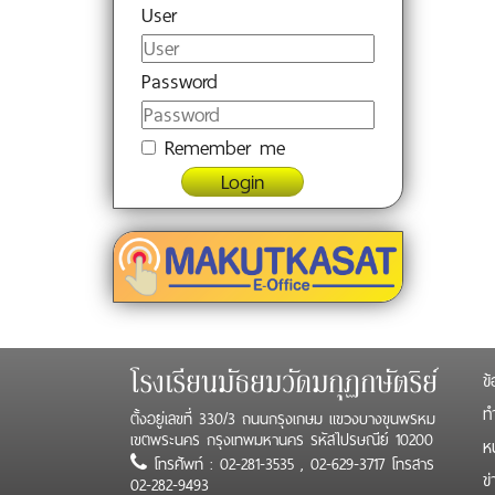
User
Password
Remember me
Login
ข้
โรงเรียนมัธยมวัดมกุฏกษัตริย์
ทำ
ตั้งอยู่เลขที่ 330/3 ถนนกรุงเกษม แขวงบางขุนพรหม
เขตพระนคร กรุงเทพมหานคร รหัสไปรษณีย์ 10200
ห
โทรศัพท์ : 02-281-3535 , 02-629-3717 โทรสาร
ข
02-282-9493