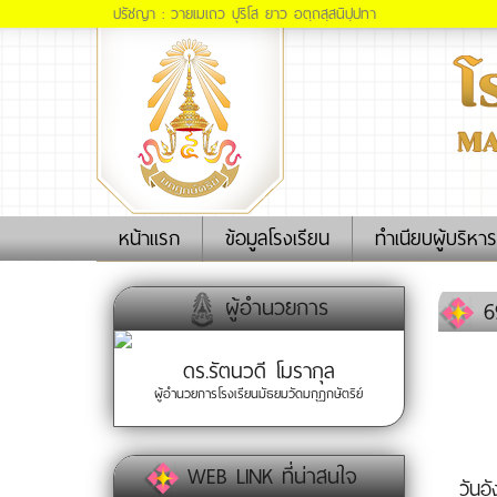
ปรัชญา : วายเมเถว ปุริโส ยาว อตฺถสฺสนิปฺปทา
(current)
หน้าแรก
ข้อมูลโรงเรียน
ทำเนียบผู้บริหาร
ผู้อำนวยการ
69
ดร.รัตนวดี โมรากุล
ผู้อำนวยการโรงเรียนมัธยมวัดมกุฏกษัตริย์
WEB LINK ที่น่าสนใจ
วันอ