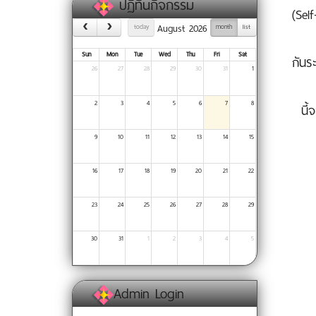
ปฏิทินกิจกรรม
(Sel
August 2026
today
month
list
Sun
Mon
Tue
Wed
Thu
Fri
Sat
กันร
26
27
28
29
30
31
1
2
3
4
5
6
7
8
นี้
9
10
11
12
13
14
15
16
17
18
19
20
21
22
23
24
25
26
27
28
29
30
31
1
2
3
4
5
Admin Login