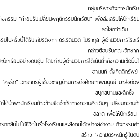
กลุ่มบริหารกิจการนักเรี
กิจกรรม “ค่ายปรับเปลี่ยนพฤติกรรมนักเรียน” เพื่อส่งเสริมให้นักเรีย
สดใสกว่าเดิม
รมในครั้งนี้ได้รับเกียรติจาก ดร.รัตนวดี โมรากุล ผู้อำนวยการโรงเร
กล่าวต้อนรับคณะวิทยา
ละนักเรียนอย่างอบอุ่น โดยท่านผู้อำนวยการได้เน้นย้ำถึงความเชื่อม
อานนท์ ตั้งกิตติทรัพย์
 "ครูรัก" วิทยากรผู้เชี่ยวชาญด้านการดึงศักยภาพมนุษย์ มาส่งต่อพ
สนุกสนานและลึกซึ้ง
รักได้นำพานักเรียนก้าวข้ามขีดจำกัดทางความคิดเดิมๆ เปลี่ยนความท
ฉลาด เพื่อให้นักเรียน
รถกลับไปใช้ชีวิตในรั้วโรงเรียนและสังคมได้อย่างสง่างาม กิจกรรมค่าย
สร้าง "ความตระหนักรู้ในต