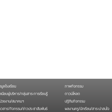
อมูลโรงเรียน
ภาพกิจกรรม
เนียบผู้บริหาร/กลุ่มสาระการเรียนรู้
ดาวน์โหลด
น่วยงาน/สมาคมฯ
ปฏิทินกิจกรรม
่าวสาร/กิจกรรม/ข่าวประชาสัมพันธ์
ผลงานครู/นักเรียน/สาระน่าสนใจ