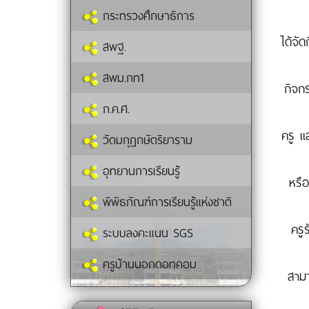
กระทรวงศึกษาธิการ
ได้จัด
สพฐ.
สพม.กท1
กิจกร
ก.ค.ศ.
ครู แ
วัดมกุฏกษัตริยาราม
อุทยานการเรียนรู้
หรือ
พิพิธภัณฑ์การเรียนรู้แห่งชาติ
ครู
ระบบลงคะแนน SGS
ครูบ้านนอกดอทคอม
สามา