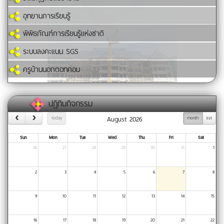
อุทยานการเรียนรู้
พิพิธภัณฑ์การเรียนรู้แห่งชาติ
ระบบลงคะแนน SGS
ครูบ้านนอกดอทคอม
ปฏิทินกิจกรรม
August 2026
today
month
list
Sun
Mon
Tue
Wed
Thu
Fri
Sat
26
27
28
29
30
31
1
2
3
4
5
6
7
8
9
10
11
12
13
14
15
16
17
18
19
20
21
22