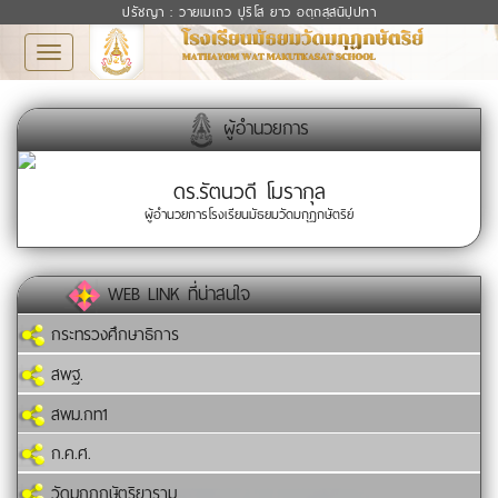
ปรัชญา : วายเมเถว ปุริโส ยาว อตฺถสฺสนิปฺปทา
Toggle
navigation
ผู้อำนวยการ
ดร.รัตนวดี โมรากุล
ผู้อำนวยการโรงเรียนมัธยมวัดมกุฏกษัตริย์
WEB LINK ที่น่าสนใจ
กระทรวงศึกษาธิการ
สพฐ.
สพม.กท1
ก.ค.ศ.
วัดมกุฏกษัตริยาราม