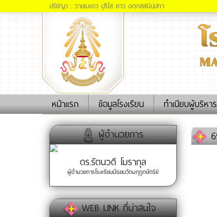
ปรัชญา : วายเมเถว ปุริโส ยาว อตฺถสฺสนิปฺปทา
(current)
หน้าแรก
ข้อมูลโรงเรียน
ทำเนียบผู้บริหาร
ผู้อำนวยการ
69
ดร.รัตนวดี โมรากุล
ผู้อำนวยการโรงเรียนมัธยมวัดมกุฏกษัตริย์
WEB LINK ที่น่าสนใจ