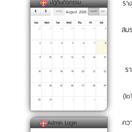
ราง
ปฏิทินกิจกรรม
August 2026
today
month
list
Sun
Mon
Tue
Wed
Thu
Fri
Sat
สมร
26
27
28
29
30
31
1
2
3
4
5
6
7
8
9
10
11
12
13
14
15
รา
16
17
18
19
20
21
22
23
24
25
26
27
28
29
(I
30
31
1
2
3
4
5
ควา
Admin Login