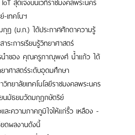
ม IoT สุดเจ๋งบนเวทีราชมงคลพระนคร
ทย์-เทคโนฯ
วมกุฏ (ม.ก.) ได้ประกาศศักดาความรู้
สาระการเรียนรู้วิทยาศาสตร์
ารนำของ คุณครูภาณุพงศ์ น้ำแก้ว ได้
ิทยาศาสตร์ระดับอุดมศึกษา
าวิทยาลัยเทคโนโลยีราชมงคลพระนคร
ยนมัธยมวัดมกุฏกษัตริย์
งและความภาคภูมิใจให้แก่รั้ว เหลือง -
อียดผลงานดังนี้