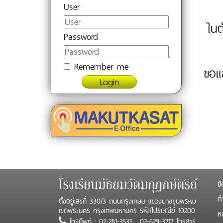
User
ในต
Password
Remember me
ขอแส
Login
ข้
โรงเรียนมัธยมวัดมกุฏกษัตริย์
ทำ
ตั้งอยู่เลขที่ 330/3 ถนนกรุงเกษม แขวงบางขุนพรหม
เขตพระนคร กรุงเทพมหานคร รหัสไปรษณีย์ 10200
ห
โทรศัพท์ : 02-281-3535 , 02-629-3717 โทรสาร