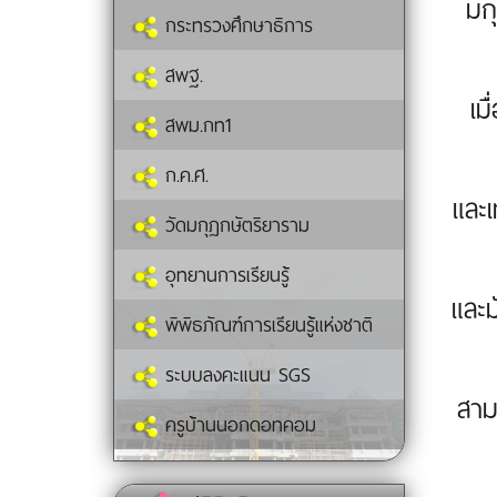
มก
กระทรวงศึกษาธิการ
สพฐ.
เม
สพม.กท1
ก.ค.ศ.
และเ
วัดมกุฏกษัตริยาราม
อุทยานการเรียนรู้
และ
พิพิธภัณฑ์การเรียนรู้แห่งชาติ
ระบบลงคะแนน SGS
สาม
ครูบ้านนอกดอทคอม