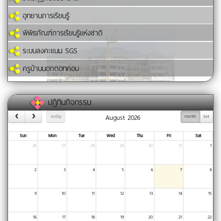
อุทยานการเรียนรู้
พิพิธภัณฑ์การเรียนรู้แห่งชาติ
ระบบลงคะแนน SGS
ครูบ้านนอกดอทคอม
ปฏิทินกิจกรรม
August 2026
today
month
list
Sun
Mon
Tue
Wed
Thu
Fri
Sat
26
27
28
29
30
31
1
2
3
4
5
6
7
8
9
10
11
12
13
14
15
16
17
18
19
20
21
22