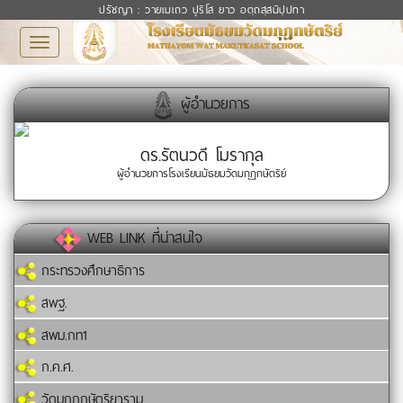
ปรัชญา : วายเมเถว ปุริโส ยาว อตฺถสฺสนิปฺปทา
Toggle
navigation
ผู้อำนวยการ
ดร.รัตนวดี โมรากุล
ผู้อำนวยการโรงเรียนมัธยมวัดมกุฏกษัตริย์
WEB LINK ที่น่าสนใจ
กระทรวงศึกษาธิการ
สพฐ.
สพม.กท1
ก.ค.ศ.
วัดมกุฏกษัตริยาราม