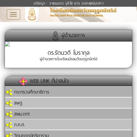
ปรัชญา : วายเมเถว ปุริโส ยาว อตฺถสฺสนิปฺปทา
Toggle
navigation
ผู้อำนวยการ
ดร.รัตนวดี โมรากุล
ผู้อำนวยการโรงเรียนมัธยมวัดมกุฏกษัตริย์
WEB LINK ที่น่าสนใจ
กระทรวงศึกษาธิการ
สพฐ.
สพม.กท1
ก.ค.ศ.
วัดมกุฏกษัตริยาราม