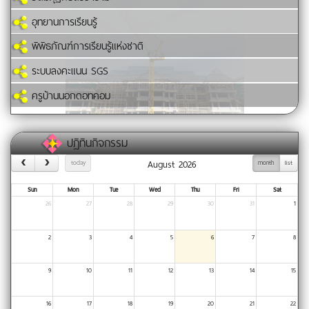
อุทยานการเรียนรู้
พิพิธภัณฑ์การเรียนรู้แห่งชาติ
ระบบลงคะแนน SGS
ครูบ้านนอกดอทคอม
ปฏิทินกิจกรรม
August 2026
today
month
list
Sun
Mon
Tue
Wed
Thu
Fri
Sat
26
27
28
29
30
31
1
2
3
4
5
6
7
8
9
10
11
12
13
14
15
16
17
18
19
20
21
22