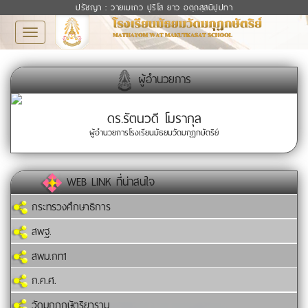
ปรัชญา : วายเมเถว ปุริโส ยาว อตฺถสฺสนิปฺปทา
Toggle
navigation
ผู้อำนวยการ
ดร.รัตนวดี โมรากุล
ผู้อำนวยการโรงเรียนมัธยมวัดมกุฏกษัตริย์
WEB LINK ที่น่าสนใจ
กระทรวงศึกษาธิการ
สพฐ.
สพม.กท1
ก.ค.ศ.
วัดมกุฏกษัตริยาราม