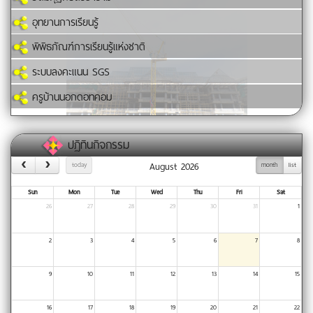
อุทยานการเรียนรู้
พิพิธภัณฑ์การเรียนรู้แห่งชาติ
ระบบลงคะแนน SGS
ครูบ้านนอกดอทคอม
ปฏิทินกิจกรรม
August 2026
today
month
list
Sun
Mon
Tue
Wed
Thu
Fri
Sat
26
27
28
29
30
31
1
2
3
4
5
6
7
8
9
10
11
12
13
14
15
16
17
18
19
20
21
22