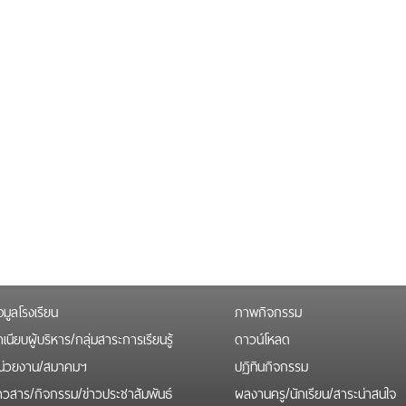
อมูลโรงเรียน
ภาพกิจกรรม
เนียบผู้บริหาร/กลุ่มสาระการเรียนรู้
ดาวน์โหลด
น่วยงาน/สมาคมฯ
ปฏิทินกิจกรรม
่าวสาร/กิจกรรม/ข่าวประชาสัมพันธ์
ผลงานครู/นักเรียน/สาระน่าสนใจ