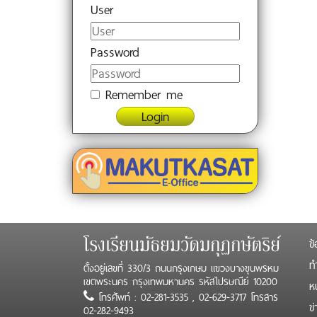
User
Password
Remember me
Login
ข้
โรงเรียนมัธยมวัดมกุฏกษัตริย์
ทำ
ตั้งอยู่เลขที่ 330/3 ถนนกรุงเกษม แขวงบางขุนพรหม
เขตพระนคร กรุงเทพมหานคร รหัสไปรษณีย์ 10200
ห
โทรศัพท์ : 02-281-3535 , 02-629-3717 โทรสาร
ข
02-282-9493