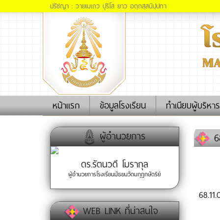
ปรัชญา : วายเมเถว ปุริโส ยาว อตฺถสฺสนิปฺปทา
(current)
หน้าแรก
ข้อมูลโรงเรียน
ทำเนียบผู้บริหาร
ผู้อำนวยการ
68
ดร.รัตนวดี โมรากุล
ผู้อำนวยการโรงเรียนมัธยมวัดมกุฏกษัตริย์
68.11
WEB LINK ที่น่าสนใจ