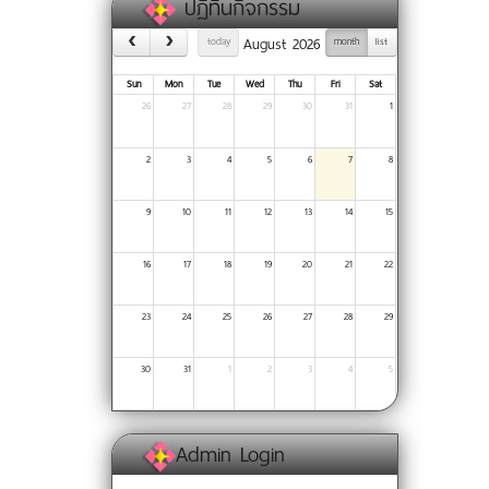
ปฏิทินกิจกรรม
August 2026
today
month
list
Sun
Mon
Tue
Wed
Thu
Fri
Sat
26
27
28
29
30
31
1
2
3
4
5
6
7
8
9
10
11
12
13
14
15
16
17
18
19
20
21
22
23
24
25
26
27
28
29
30
31
1
2
3
4
5
Admin Login