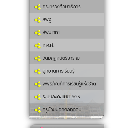
กระทรวงศึกษาธิการ
สพฐ.
สพม.กท1
ก.ค.ศ.
วัดมกุฏกษัตริยาราม
อุทยานการเรียนรู้
พิพิธภัณฑ์การเรียนรู้แห่งชาติ
ระบบลงคะแนน SGS
ครูบ้านนอกดอทคอม