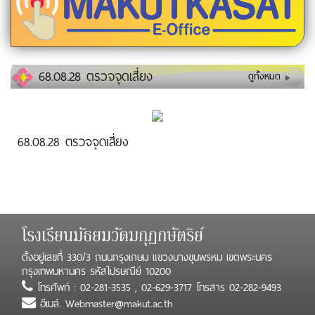
68.08.28 ตรวจจุดเสี่ยง
ดูทั้งหมด
68.08.28 ตรวจจุดเสี่ยง
โรงเรียนมัธยมวัดมกุฏกษัตริย์
ตั้งอยู่เลขที่ 330/3 ถนนกรุงเกษม แขวงบางขุนพรหม เขตพระนคร
กรุงเทพมหานคร รหัสไปรษณีย์ 10200
โทรศัพท์ : 02-281-3535 , 02-629-3717 โทรสาร 02-282-9493
อีเมล์. Webmaster@makut.ac.th