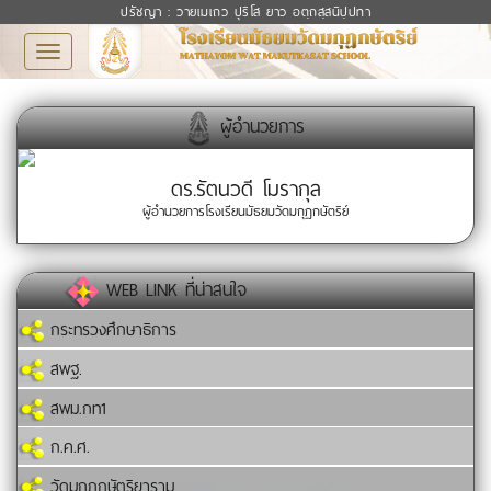
ปรัชญา : วายเมเถว ปุริโส ยาว อตฺถสฺสนิปฺปทา
Toggle
navigation
ผู้อำนวยการ
ดร.รัตนวดี โมรากุล
ผู้อำนวยการโรงเรียนมัธยมวัดมกุฏกษัตริย์
WEB LINK ที่น่าสนใจ
กระทรวงศึกษาธิการ
สพฐ.
สพม.กท1
ก.ค.ศ.
วัดมกุฏกษัตริยาราม