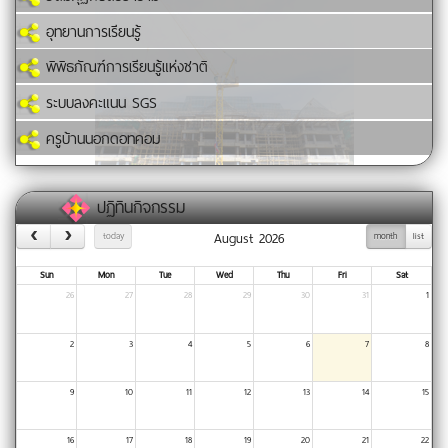
อุทยานการเรียนรู้
พิพิธภัณฑ์การเรียนรู้แห่งชาติ
ระบบลงคะแนน SGS
ครูบ้านนอกดอทคอม
ปฏิทินกิจกรรม
August 2026
today
month
list
Sun
Mon
Tue
Wed
Thu
Fri
Sat
26
27
28
29
30
31
1
2
3
4
5
6
7
8
9
10
11
12
13
14
15
16
17
18
19
20
21
22