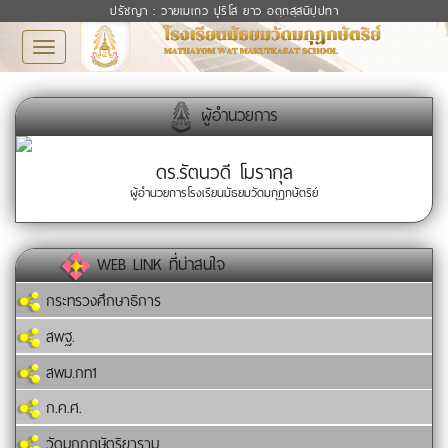
ปรัชญา : วายเมเถว ปุริโส ยาว อตฺถสฺสนิปฺปทา
Toggle
navigation
ผู้อำนวยการ
ดร.รัตนวดี โมรากุล
ผู้อำนวยการโรงเรียนมัธยมวัดมกุฏกษัตริย์
WEB LINK ที่น่าสนใจ
กระทรวงศึกษาธิการ
สพฐ.
สพม.กท1
ก.ค.ศ.
วัดมกุฏกษัตริยาราม