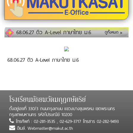
68.06.27 ติว A-Level ภาษาไทย ม.6
ดูทั้งหมด
68.06.27 ติว A-Level ภาษาไทย ม.6
โรงเรียนมัธยมวัดมกุฏกษัตริย์
ตั้งอยู่เลขที่ 330/3 ถนนกรุงเกษม แขวงบางขุนพรหม เขตพระนคร
กรุงเทพมหานคร รหัสไปรษณีย์ 10200
โทรศัพท์ : 02-281-3535 , 02-629-3717 โทรสาร 02-282-9493
อีเมล์. Webmaster@makut.ac.th