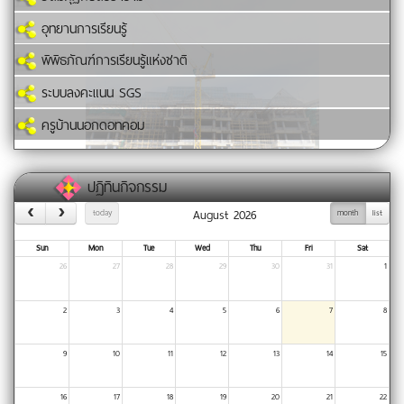
อุทยานการเรียนรู้
พิพิธภัณฑ์การเรียนรู้แห่งชาติ
ระบบลงคะแนน SGS
ครูบ้านนอกดอทคอม
ปฏิทินกิจกรรม
August 2026
today
month
list
Sun
Mon
Tue
Wed
Thu
Fri
Sat
26
27
28
29
30
31
1
2
3
4
5
6
7
8
9
10
11
12
13
14
15
16
17
18
19
20
21
22