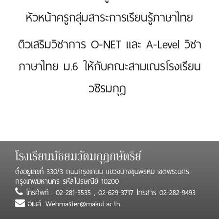
หัวหน้าครูกลุ่มสาระการเรียนรู้ภาษาไทย
ติวเสริมวิชาการ O-NET และ A-Level วิชา
ภาษาไทย ม.6 ให้กับคณะสามเณรโรงเรียน
วชิรมกุฏ
โรงเรียนมัธยมวัดมกุฏกษัตริย์
ตั้งอยู่เลขที่ 330/3 ถนนกรุงเกษม แขวงบางขุนพรหม เขตพระนคร
กรุงเทพมหานคร รหัสไปรษณีย์ 10200
โทรศัพท์ : 02-281-3535 , 02-629-3717 โทรสาร 02-282-9493
อีเมล์. Webmaster@makut.ac.th