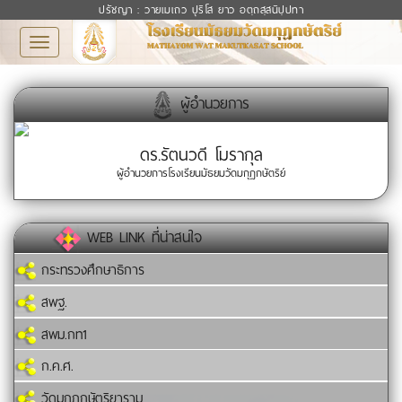
ปรัชญา : วายเมเถว ปุริโส ยาว อตฺถสฺสนิปฺปทา
Toggle
navigation
ผู้อำนวยการ
ดร.รัตนวดี โมรากุล
ผู้อำนวยการโรงเรียนมัธยมวัดมกุฏกษัตริย์
WEB LINK ที่น่าสนใจ
กระทรวงศึกษาธิการ
สพฐ.
สพม.กท1
ก.ค.ศ.
วัดมกุฏกษัตริยาราม