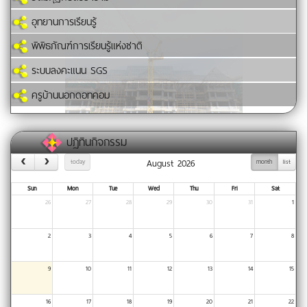
อุทยานการเรียนรู้
พิพิธภัณฑ์การเรียนรู้แห่งชาติ
ระบบลงคะแนน SGS
ครูบ้านนอกดอทคอม
ปฏิทินกิจกรรม
August 2026
today
month
list
Sun
Mon
Tue
Wed
Thu
Fri
Sat
26
27
28
29
30
31
1
2
3
4
5
6
7
8
9
10
11
12
13
14
15
16
17
18
19
20
21
22