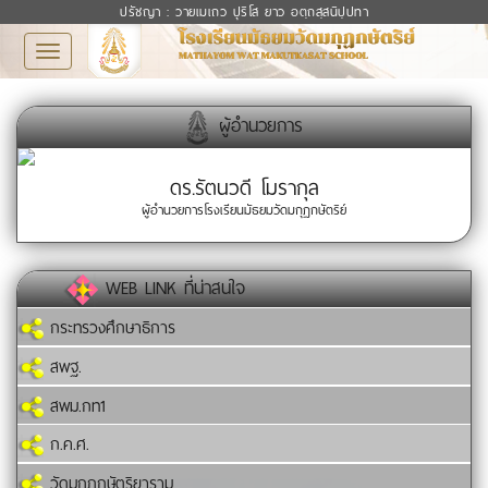
ปรัชญา : วายเมเถว ปุริโส ยาว อตฺถสฺสนิปฺปทา
Toggle
navigation
ผู้อำนวยการ
ดร.รัตนวดี โมรากุล
ผู้อำนวยการโรงเรียนมัธยมวัดมกุฏกษัตริย์
WEB LINK ที่น่าสนใจ
กระทรวงศึกษาธิการ
สพฐ.
สพม.กท1
ก.ค.ศ.
วัดมกุฏกษัตริยาราม