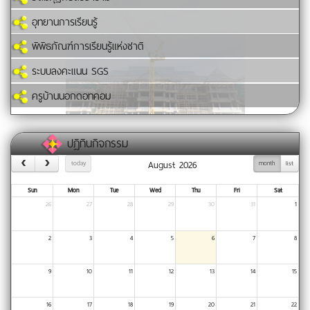
อุทยานการเรียนรู้
พิพิธภัณฑ์การเรียนรู้แห่งชาติ
ระบบลงคะแนน SGS
ครูบ้านนอกดอทคอม
ปฏิทินกิจกรรม
August 2026
today
month
list
Sun
Mon
Tue
Wed
Thu
Fri
Sat
26
27
28
29
30
31
1
2
3
4
5
6
7
8
9
10
11
12
13
14
15
16
17
18
19
20
21
22