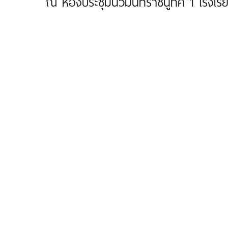
ณ ห้องประชุมนวมินทราชินูทิศ 1 โรงเรีย