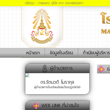
ปรัชญา : วายเมเถว ปุริโส ยาว อตฺถสฺสนิปฺปทา
(current)
หน้าแรก
ข้อมูลโรงเรียน
ทำเนียบผู้บริหาร
ผู้อำนวยการ
68
ดร.รัตนวดี โมรากุล
ผู้อำนวยการโรงเรียนมัธยมวัดมกุฏกษัตริย์
WEB LINK ที่น่าสนใจ