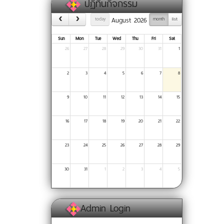
ปฏิทินกิจกรรม
August 2026
today
month
list
Sun
Mon
Tue
Wed
Thu
Fri
Sat
26
27
28
29
30
31
1
2
3
4
5
6
7
8
9
10
11
12
13
14
15
16
17
18
19
20
21
22
23
24
25
26
27
28
29
30
31
1
2
3
4
5
Admin Login