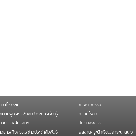
อมูลโรงเรียน
ภาพกิจกรรม
เนียบผู้บริหาร/กลุ่มสาระการเรียนรู้
ดาวน์โหลด
น่วยงาน/สมาคมฯ
ปฏิทินกิจกรรม
่าวสาร/กิจกรรม/ข่าวประชาสัมพันธ์
ผลงานครู/นักเรียน/สาระน่าสนใจ