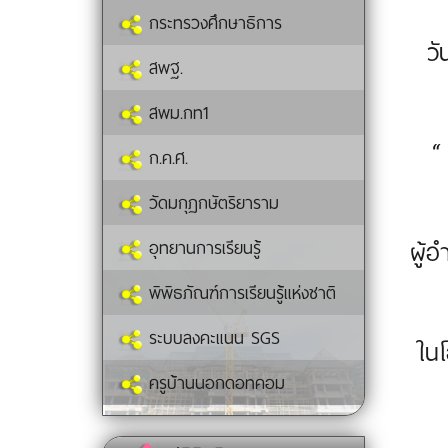
กระทรวงศึกษาธิการ
วั
สพฐ.
สพม.กท1
“
ก.ค.ศ.
วัดมกุฏกษัตริยาราม
ผู้
อุทยานการเรียนรู้
พิพิธภัณฑ์การเรียนรู้แห่งชาติ
ระบบลงคะแนน SGS
ในโ
ครูบ้านนอกดอทคอม