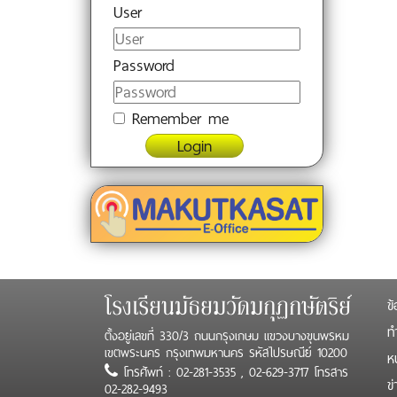
User
Password
Remember me
Login
ข้
โรงเรียนมัธยมวัดมกุฏกษัตริย์
ทำ
ตั้งอยู่เลขที่ 330/3 ถนนกรุงเกษม แขวงบางขุนพรหม
เขตพระนคร กรุงเทพมหานคร รหัสไปรษณีย์ 10200
ห
โทรศัพท์ : 02-281-3535 , 02-629-3717 โทรสาร
ข
02-282-9493