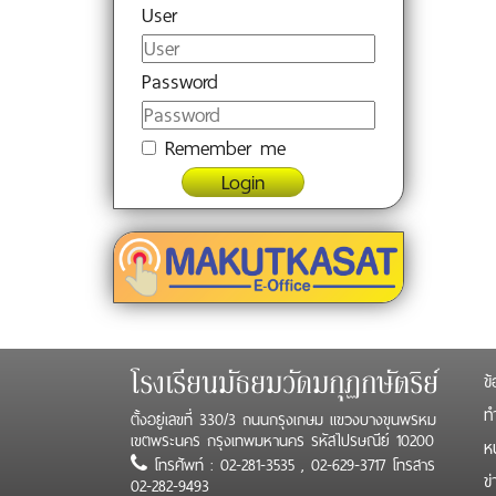
User
Password
Remember me
Login
ข้
โรงเรียนมัธยมวัดมกุฏกษัตริย์
ทำ
ตั้งอยู่เลขที่ 330/3 ถนนกรุงเกษม แขวงบางขุนพรหม
เขตพระนคร กรุงเทพมหานคร รหัสไปรษณีย์ 10200
ห
โทรศัพท์ : 02-281-3535 , 02-629-3717 โทรสาร
ข
02-282-9493