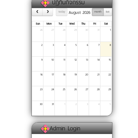
ปฏิทินกิจกรรม
August 2026
today
month
list
Sun
Mon
Tue
Wed
Thu
Fri
Sat
26
27
28
29
30
31
1
2
3
4
5
6
7
8
9
10
11
12
13
14
15
16
17
18
19
20
21
22
23
24
25
26
27
28
29
30
31
1
2
3
4
5
Admin Login