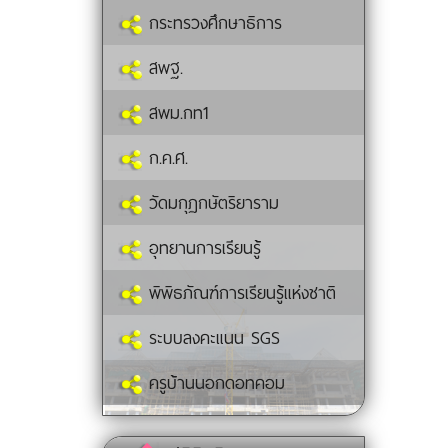
กระทรวงศึกษาธิการ
สพฐ.
สพม.กท1
ก.ค.ศ.
วัดมกุฏกษัตริยาราม
อุทยานการเรียนรู้
พิพิธภัณฑ์การเรียนรู้แห่งชาติ
ระบบลงคะแนน SGS
ครูบ้านนอกดอทคอม