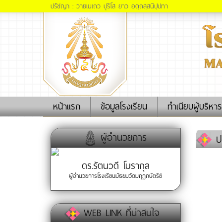
ปรัชญา : วายเมเถว ปุริโส ยาว อตฺถสฺสนิปฺปทา
(current)
หน้าแรก
ข้อมูลโรงเรียน
ทำเนียบผู้บริหาร
ผู้อำนวยการ
ปร
ดร.รัตนวดี โมรากุล
ผู้อำนวยการโรงเรียนมัธยมวัดมกุฏกษัตริย์
WEB LINK ที่น่าสนใจ