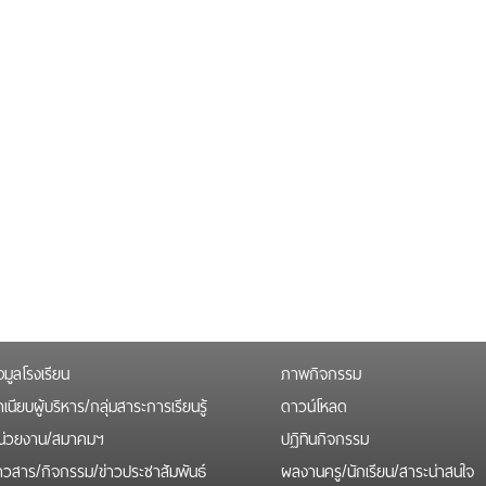
อมูลโรงเรียน
ภาพกิจกรรม
เนียบผู้บริหาร/กลุ่มสาระการเรียนรู้
ดาวน์โหลด
น่วยงาน/สมาคมฯ
ปฏิทินกิจกรรม
่าวสาร/กิจกรรม/ข่าวประชาสัมพันธ์
ผลงานครู/นักเรียน/สาระน่าสนใจ