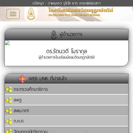
ปรัชญา : วายเมเถว ปุริโส ยาว อตฺถสฺสนิปฺปทา
Toggle
navigation
ผู้อำนวยการ
ดร.รัตนวดี โมรากุล
ผู้อำนวยการโรงเรียนมัธยมวัดมกุฏกษัตริย์
WEB LINK ที่น่าสนใจ
กระทรวงศึกษาธิการ
สพฐ.
สพม.กท1
ก.ค.ศ.
วัดมกุฏกษัตริยาราม