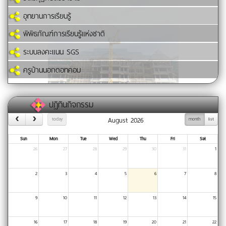
อุทยานการเรียนรู้
พิพิธภัณฑ์การเรียนรู้แห่งชาติ
ระบบลงคะแนน SGS
ครูบ้านนอกดอทคอม
ปฏิทินกิจกรรม
August 2026
today
month
list
Sun
Mon
Tue
Wed
Thu
Fri
Sat
26
27
28
29
30
31
1
2
3
4
5
6
7
8
9
10
11
12
13
14
15
16
17
18
19
20
21
22