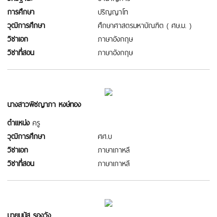
การศึกษา
ปริญญาโท
วุฒิการศึกษา
ศึกษาศาสตรมหาบัณฑิต ( ศษ.ม. )
วิชาเอก
ภาษาอังกฤษ
วิชาที่สอน
ภาษาอังกฤษ
นางสาวพิชญาภา หงษ์ทอง
ตำแหน่ง
ครู
วุฒิการศึกษา
ศศ.บ
วิชาเอก
ภาษาเกาหลี
วิชาที่สอน
ภาษาเกาหลี
นายมนัส รองวัง